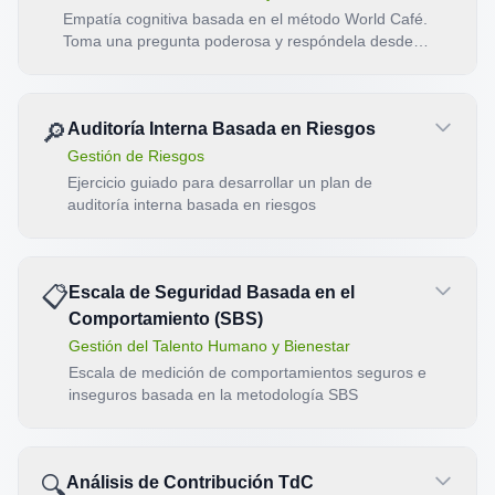
Empatía cognitiva basada en el método World Café.
Toma una pregunta poderosa y respóndela desde 3-
4 perspectivas distintas en rondas evolutivas,
detecta contradicciones, genera preguntas de
profundización y sintetiza un manifiesto colectivo.
🔎
Auditoría Interna Basada en Riesgos
Incluye modo Diseñador de sesión para
facilitadores.
Gestión de Riesgos
Ejercicio guiado para desarrollar un plan de
auditoría interna basada en riesgos
📋
Escala de Seguridad Basada en el
Comportamiento (SBS)
Gestión del Talento Humano y Bienestar
Escala de medición de comportamientos seguros e
inseguros basada en la metodología SBS
🔍
Análisis de Contribución TdC