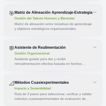
mide CÓMO los está midiendo. 20 afirmaciones en
escala 0/1/2 sobre 4 dimensiones (Generación ·
🎯
Matriz de Alineación Aprendizaje-Estrategia
Ciclo · Dimensiones · Perspectivas). Producto:
radar de 4 ejes + nivel de madurez global + nivel de
Gestión del Talento Humano y Bienestar
generación + plan de evolución. Marco: Macnamara
Matriz de alineación entre iniciativas de aprendizaje
(2018), AMEC Barcelona Principles (2020, 2025),
y objetivos estratégicos organizacionales.
Zerfass et al. (2023).
💬
Asistente de Realimentación
Gestión Organizacional
Asistente guiado para dar y recibir
retroalimentación efectiva basada en hechos,
impacto y solicitud específica de cambio.
📐
Métodos Cuasiexperimentales
Impacto y Sostenibilidad
Ruta de 3 pasos para seleccionar, verificar y validar
métodos cuasiexperimentales de evaluación de
impacto: DID, RDD y PSM.