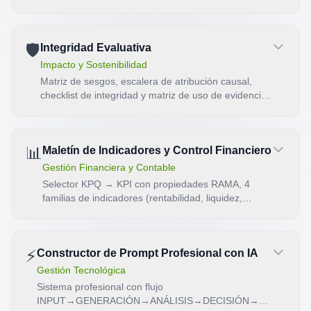
(Economía · Eficiencia · Eficacia) con 13
indicadores (Verahastuti et al., 2023), motor P×I×EC
(Probabilidad × Impacto × Efectividad del Control),
🛡️
Integridad Evaluativa
simulación Business Case de maduración de
controles y dashboard de madurez operacional con
Impacto y Sostenibilidad
semáforo y recomendaciones.
Matriz de sesgos, escalera de atribución causal,
checklist de integridad y matriz de uso de evidencia
para evaluaciones de impacto.
📊
Maletín de Indicadores y Control Financiero
Gestión Financiera y Contable
Selector KPQ → KPI con propiedades RAMA, 4
familias de indicadores (rentabilidad, liquidez,
endeudamiento, eficiencia), analizador DuPont.
Producto: tablero con semáforo y plan.
⚡
Constructor de Prompt Profesional con IA
Gestión Tecnológica
Sistema profesional con flujo
INPUT→GENERACIÓN→ANÁLISIS→DECISIÓN→OUTPUT→I