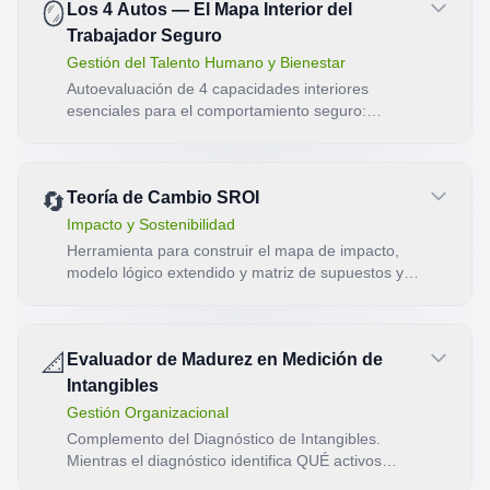
🪞
Los 4 Autos — El Mapa Interior del
Trabajador Seguro
Gestión del Talento Humano y Bienestar
Autoevaluación de 4 capacidades interiores
esenciales para el comportamiento seguro:
autoconocimiento, autorregulación, autocompasión
y autocuidado.
🔄
Teoría de Cambio SROI
Impacto y Sostenibilidad
Herramienta para construir el mapa de impacto,
modelo lógico extendido y matriz de supuestos y
riesgos dentro de un análisis SROI.
📐
Evaluador de Madurez en Medición de
Intangibles
Gestión Organizacional
Complemento del Diagnóstico de Intangibles.
Mientras el diagnóstico identifica QUÉ activos
intangibles tiene la organización, este evaluador